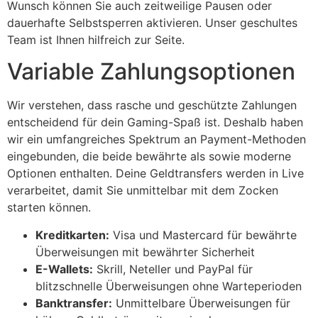
Wunsch können Sie auch zeitweilige Pausen oder
dauerhafte Selbstsperren aktivieren. Unser geschultes
Team ist Ihnen hilfreich zur Seite.
Variable Zahlungsoptionen
Wir verstehen, dass rasche und geschützte Zahlungen
entscheidend für dein Gaming-Spaß ist. Deshalb haben
wir ein umfangreiches Spektrum an Payment-Methoden
eingebunden, die beide bewährte als sowie moderne
Optionen enthalten. Deine Geldtransfers werden in Live
verarbeitet, damit Sie unmittelbar mit dem Zocken
starten können.
Kreditkarten:
Visa und Mastercard für bewährte
Überweisungen mit bewährter Sicherheit
E-Wallets:
Skrill, Neteller und PayPal für
blitzschnelle Überweisungen ohne Warteperioden
Banktransfer:
Unmittelbare Überweisungen für