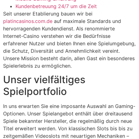
Kundenbetreuung 24/7 um die Zeit
Seit unserer Etablierung bauen wir bei
platincasinos.com.de
auf maximale Standards und
hervorragenden Kundendienst. Als renommierte
Internet-Casino verstehen wir die Bedürfnisse
erfahrener Nutzer und bieten Ihnen eine Spielumgebung,
die Schutz, Diversität und Annehmlichkeit vereint.
Unsere Mission besteht darin, allen Gast ein besonderes
Spielerlebnis zu ermöglichen.
Unser vielfältiges
Spielportfolio
In uns erwarten Sie eine imposante Auswahl an Gaming-
Optionen. Unser Spielangebot enthält über dreitausend
Spiele bekannter Hersteller, die regelmäßig durch neue
Titel erweitert werden. Von klassischen Slots bis bis zu
zeitgemäßen Videoslots mit neuartigen Mechaniken –