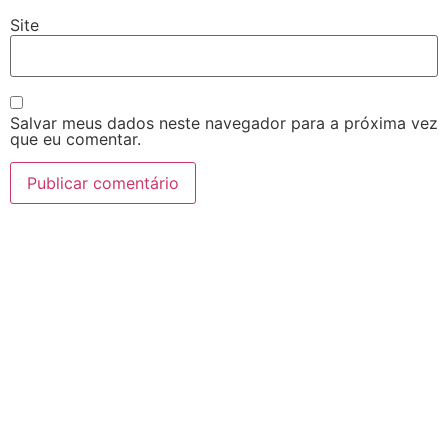
Site
Salvar meus dados neste navegador para a próxima vez
que eu comentar.