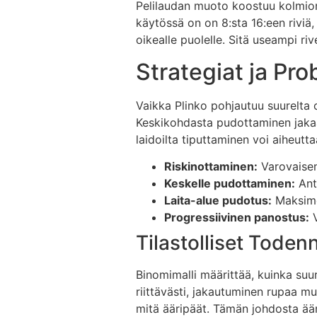
Pelilaudan muoto koostuu kolmioma
käytössä on on 8:sta 16:een riviä
oikealle puolelle. Sitä useampi 
Strategiat ja Prob
Vaikka Plinko pohjautuu suurelta o
Keskikohdasta pudottaminen jakaa 
laidoilta tiputtaminen voi aiheutt
Riskinottaminen:
Varovaisem
Keskelle pudottaminen:
Ant
Laita-alue pudotus:
Maksimo
Progressiivinen panostus:
V
Tilastolliset Tode
Binomimalli määrittää, kuinka su
riittävästi, jakautuminen rupaa m
mitä ääripäät. Tämän johdosta ää