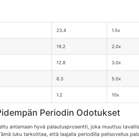
23.4
1.5x
19.2
2.0x
12.8
3.0x
6.3
5.0x
1.2
10x
 Pidemрän Periodin Odotukset
tu antamaan hyvä palautusprosentti, joka muuttuu tavallise
ä luku tarkoittaa, että laajalla periodilla pelisovellus pal