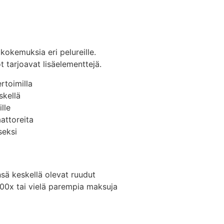
kokemuksia eri pelureille.
t tarjoavat lisäelementtejä.
rtoimilla
skellä
lle
аattoreita
seksi
nsä keskellä olevat ruudut
 100x tai vielä parempia maksuja