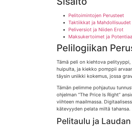
Sisältö
Pelitoimintojen Perusteet
Taktiikkat ja Mahdollisuudet
Peliversiot ja Niiden Erot
Maksukertoimet ja Potentiaa
Pelilogiikan Peru
Tämä peli on kiehtova pelityyppi, 
huipulta, ja kiekko pomppii arvaa
täysin uniikki kokemus, jossa grav
Tämän pelimme pohjautuu tunnuste
ohjelman “The Price Is Right” ans
viihteen maailmassa. Digitaalises
kätevyyden pelata miltä tahansa.
Pelitaulu ja Lauda