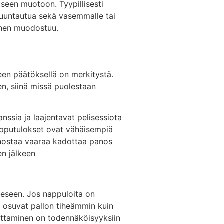
iseen muotoon. Tyypillisesti
 suuntautua sekä vasemmalle tai
inen muodostuu.
teen päätöksellä on merkitystä.
en, siinä missä puolestaan
ssia ja laajentavat pelisessiota
pputulokset ovat vähäisempiä
nostaa vaaraa kadottaa panos
n jälkeen
eeseen. Jos nappuloita on
t osuvat pallon tiheämmin kuin
ittaminen on todennäköisyyksiin