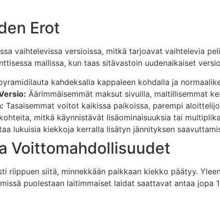
iden Erot
sa vaihtelevissa versioissa, mitkä tarjoavat vaihtelevia peli
ttisessa mallissa, kun taas sitävastoin uudenaikaiset versio
pyramidilauta kahdeksalla kappaleen kohdalla ja normaalike
Versio:
Äärimmäisemmät maksut sivuilla, maltillisemmat ke
:
Tasaisemmat voitot kaikissa paikoissa, parempi aloittelijoi
kohteita, mitkä käynnistävät lisäominaisuuksia tai multiplik
aa lukuisia kiekkoja kerralla lisätyn jännityksen saavuttami
ja Voittomahdollisuudet
sti riippuen siitä, minnekkään paikkaan kiekko päätyy. Ylee
ä missä puolestaan laitimmaiset laidat saattavat antaa jopa