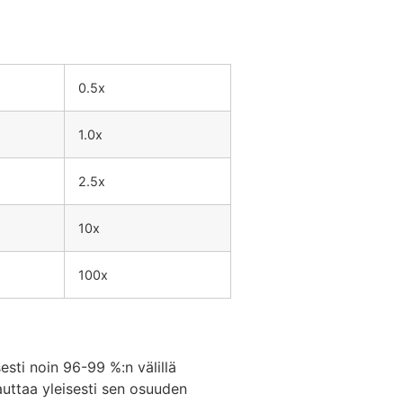
0.5x
1.0x
2.5x
10x
100x
sti noin 96-99 %:n välillä
auttaa yleisesti sen osuuden