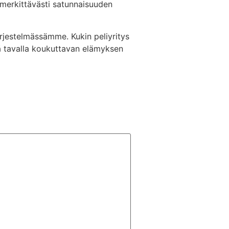
a merkittävästi satunnaisuuden
ärjestelmässämme. Kukin peliyritys
ä tavalla koukuttavan elämyksen