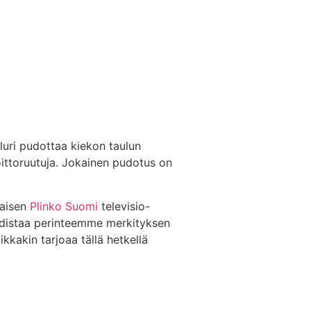
eluri pudottaa kiekon taulun
oittoruutuja. Jokainen pudotus on
laisen
Plinko Suomi
televisio-
todistaa perinteemme merkityksen
kkakin tarjoaa tällä hetkellä