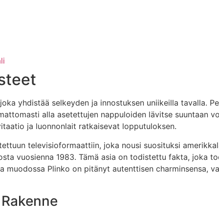
li
steet
joka yhdistää selkeyden ja innostuksen uniikeilla tavalla. P
mattomasti alla asetettujen nappuloiden lävitse suuntaan v
itaatio ja luonnonlait ratkaisevat lopputuloksen.
ttuun televisioformaattiin, joka nousi suosituksi amerikka
iosta vuosienna 1983. Tämä asia on todistettu fakta, joka 
sa muodossa Plinko on pitänyt autenttisen charminsensa, vai
n Rakenne