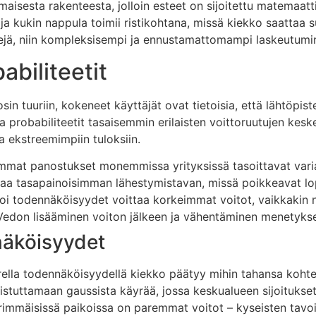
isesta rakenteesta, jolloin esteet on sijoitettu matemaatt
, ja kukin nappula toimii ristikohtana, missä kiekko saattaa
rivejä, niin kompleksisempi ja ennustamattomampi laskeutum
abiliteetit
sin tuuriin, kokeneet käyttäjät ovat tietoisia, että lähtöpis
probabiliteetit tasaisemmin erilaisten voittoruutujen kesk
aa ekstreemimpiin tuloksiin.
mat panostukset monemmissa yrityкsissä tasoittavat varian
aa tasapainoisimman lähestymistavan, missä poikkeavat lo
i todennäköisyydet voittaa korkeimmat voitot, vaikkakin 
edon lisääminen voiton jälkeen ja vähentäminen menetykse
nnäköisyydet
urella todennäköisyydellä kiekko päätyy mihin tahansa koht
uistuttamaan gaussista käyrää, jossa keskualueen sijoitukse
rimmäisissä paikoissa on paremmat voitot – kyseisten tavo