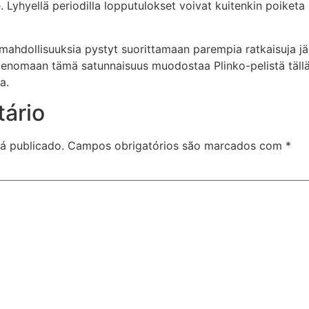
. Lyhyellä periodilla lopputulokset voivat kuitenkin poiket
ja mahdollisuuksia pystyt suorittamaan parempia ratkaisuja j
nimenomaan tämä satunnaisuus muodostaa Plinko-pelistä täll
a.
ário
á publicado.
Campos obrigatórios são marcados com
*