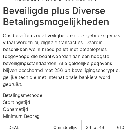
Beveiligde plus Diverse
Betalingsmogelijkheden
Ons beseffen zodat veiligheid en ook gebruiksgemak
vitaal worden bij digitale transacties. Daarom
beschikken we ‘n breed pallet met betaalopties
toegevoegd die beantwoorden aan een hoogste
beveiligingsstandaarden. Alle geldelijke gegevens
blijven beschermd met 256 bit beveiligingsencryptie,
gelijke tech die met internationale bankiers word
gebruikt.
Betalingsmethode
Stortingstijd
Opnametijd
Minimum Bedrag
iDEAL
Onmiddellijk
24 tot 48
€10