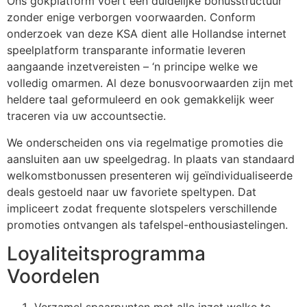
Ons gokplatform voert een duidelijke bonusstructuur
zonder enige verborgen voorwaarden. Conform
onderzoek van deze KSA dient alle Hollandse internet
speelplatform transparante informatie leveren
aangaande inzetvereisten – ‘n principe welke we
volledig omarmen. Al deze bonusvoorwaarden zijn met
heldere taal geformuleerd en ook gemakkelijk weer
traceren via uw accountsectie.
We onderscheiden ons via regelmatige promoties die
aansluiten aan uw speelgedrag. In plaats van standaard
welkomstbonussen presenteren wij geïndividualiseerde
deals gestoeld naar uw favoriete speltypen. Dat
impliceert zodat frequente slotspelers verschillende
promoties ontvangen als tafelspel-enthousiastelingen.
Loyaliteitsprogramma
Voordelen
Verzamel spaarpunten met alle inzet welke te