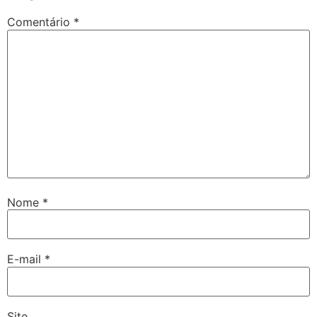
Comentário
*
Nome
*
E-mail
*
Site