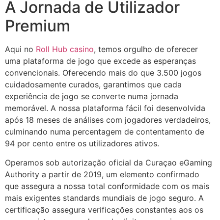
A Jornada de Utilizador
Premium
Aqui no
Roll Hub casino
, temos orgulho de oferecer
uma plataforma de jogo que excede as esperanças
convencionais. Oferecendo mais do que 3.500 jogos
cuidadosamente curados, garantimos que cada
experiência de jogo se converte numa jornada
memorável. A nossa plataforma fácil foi desenvolvida
após 18 meses de análises com jogadores verdadeiros,
culminando numa percentagem de contentamento de
94 por cento entre os utilizadores ativos.
Operamos sob autorização oficial da Curaçao eGaming
Authority a partir de 2019, um elemento confirmado
que assegura a nossa total conformidade com os mais
mais exigentes standards mundiais de jogo seguro. A
certificação assegura verificações constantes aos os