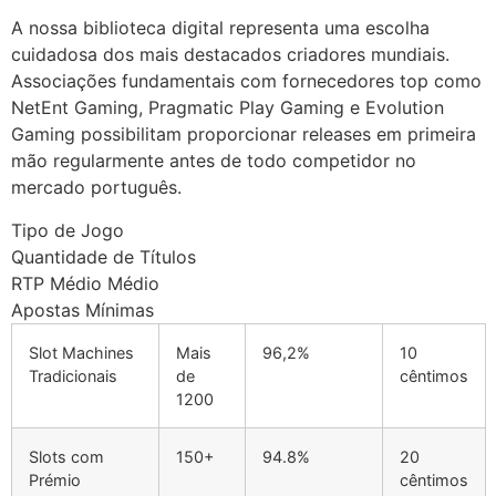
A nossa biblioteca digital representa uma escolha
cuidadosa dos mais destacados criadores mundiais.
Associações fundamentais com fornecedores top como
NetEnt Gaming, Pragmatic Play Gaming e Evolution
Gaming possibilitam proporcionar releases em primeira
mão regularmente antes de todo competidor no
mercado português.
Tipo de Jogo
Quantidade de Títulos
RTP Médio Médio
Apostas Mínimas
Slot Machines
Mais
96,2%
10
Tradicionais
de
cêntimos
1200
Slots com
150+
94.8%
20
Prémio
cêntimos