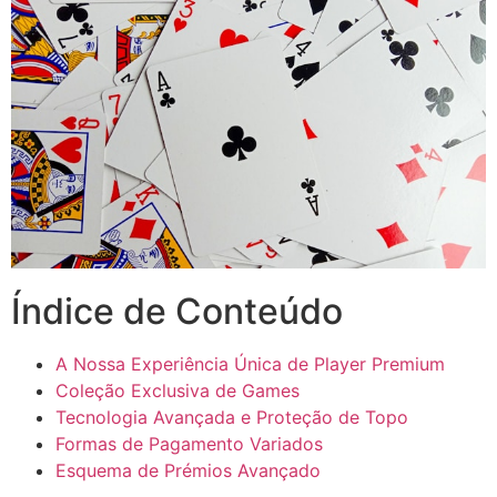
Índice de Conteúdo
A Nossa Experiência Única de Player Premium
Coleção Exclusiva de Games
Tecnologia Avançada e Proteção de Topo
Formas de Pagamento Variados
Esquema de Prémios Avançado