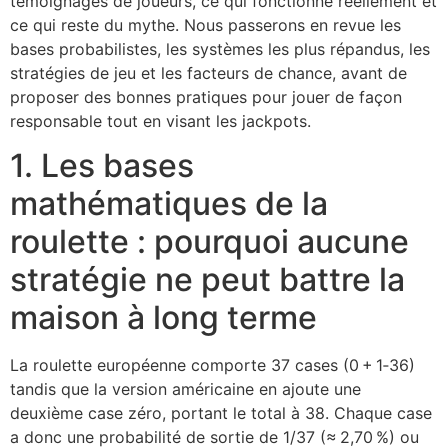
témoignages de joueurs, ce qui fonctionne réellement et
ce qui reste du mythe. Nous passerons en revue les
bases probabilistes, les systèmes les plus répandus, les
stratégies de jeu et les facteurs de chance, avant de
proposer des bonnes pratiques pour jouer de façon
responsable tout en visant les jackpots.
1. Les bases
mathématiques de la
roulette : pourquoi aucune
stratégie ne peut battre la
maison à long terme
La roulette européenne comporte 37 cases (0 + 1‑36)
tandis que la version américaine en ajoute une
deuxième case zéro, portant le total à 38. Chaque case
a donc une probabilité de sortie de 1/37 (≈ 2,70 %) ou