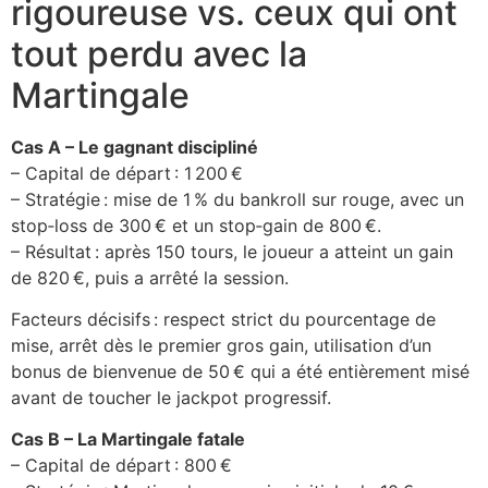
rigoureuse vs. ceux qui ont
tout perdu avec la
Martingale
Cas A – Le gagnant discipliné
– Capital de départ : 1 200 €
– Stratégie : mise de 1 % du bankroll sur rouge, avec un
stop‑loss de 300 € et un stop‑gain de 800 €.
– Résultat : après 150 tours, le joueur a atteint un gain
de 820 €, puis a arrêté la session.
Facteurs décisifs : respect strict du pourcentage de
mise, arrêt dès le premier gros gain, utilisation d’un
bonus de bienvenue de 50 € qui a été entièrement misé
avant de toucher le jackpot progressif.
Cas B – La Martingale fatale
– Capital de départ : 800 €