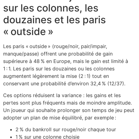
sur les colonnes, les
douzaines et les paris
« outside »
Les paris « outside » (rouge/noir, pair/impair,
manque/passe) offrent une probabilité de gain
supérieure à 48 % en Europe, mais le gain est limité à
1 : 1. Les paris sur les douzaines ou les colonnes
augmentent légèrement la mise (2 : 1) tout en
conservant une probabilité d’environ 32,4 % (12/37).
Ces options réduisent la variance : les gains et les
pertes sont plus fréquents mais de moindre amplitude.
Un joueur qui souhaite prolonger son temps de jeu peut
adopter un plan de mise équilibré, par exemple :
2 % du bankroll sur rouge/noir chaque tour
1 % sur une colonne choisie