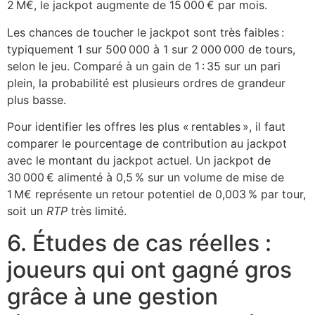
2 M€, le jackpot augmente de 15 000 € par mois.
Les chances de toucher le jackpot sont très faibles :
typiquement 1 sur 500 000 à 1 sur 2 000 000 de tours,
selon le jeu. Comparé à un gain de 1 : 35 sur un pari
plein, la probabilité est plusieurs ordres de grandeur
plus basse.
Pour identifier les offres les plus « rentables », il faut
comparer le pourcentage de contribution au jackpot
avec le montant du jackpot actuel. Un jackpot de
30 000 € alimenté à 0,5 % sur un volume de mise de
1 M€ représente un retour potentiel de 0,003 % par tour,
soit un
RTP
très limité.
6. Études de cas réelles :
joueurs qui ont gagné gros
grâce à une gestion