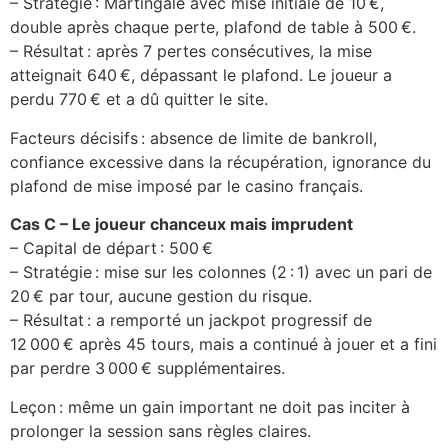
– Stratégie : Martingale avec mise initiale de 10 €,
double après chaque perte, plafond de table à 500 €.
– Résultat : après 7 pertes consécutives, la mise
atteignait 640 €, dépassant le plafond. Le joueur a
perdu 770 € et a dû quitter le site.
Facteurs décisifs : absence de limite de bankroll,
confiance excessive dans la récupération, ignorance du
plafond de mise imposé par le casino français.
Cas C – Le joueur chanceux mais imprudent
– Capital de départ : 500 €
– Stratégie : mise sur les colonnes (2 : 1) avec un pari de
20 € par tour, aucune gestion du risque.
– Résultat : a remporté un jackpot progressif de
12 000 € après 45 tours, mais a continué à jouer et a fini
par perdre 3 000 € supplémentaires.
Leçon : même un gain important ne doit pas inciter à
prolonger la session sans règles claires.