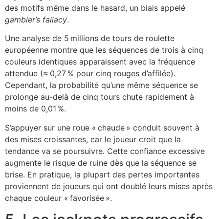
des motifs même dans le hasard, un biais appelé
gambler’s fallacy
.
Une analyse de 5 millions de tours de roulette
européenne montre que les séquences de trois à cinq
couleurs identiques apparaissent avec la fréquence
attendue (≈ 0,27 % pour cinq rouges d’affilée).
Cependant, la probabilité qu’une même séquence se
prolonge au-delà de cinq tours chute rapidement à
moins de 0,01 %.
S’appuyer sur une roue « chaude » conduit souvent à
des mises croissantes, car le joueur croit que la
tendance va se poursuivre. Cette confiance excessive
augmente le risque de ruine dès que la séquence se
brise. En pratique, la plupart des pertes importantes
proviennent de joueurs qui ont doublé leurs mises après
chaque couleur « favorisée ».