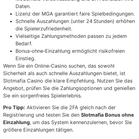
Daten.
Lizenz der MGA garantiert faire Spielbedingungen.
Schnelle Auszahlungen (unter 24 Stunden) erhöhen
die Spielerzufriedenheit.
Vielseitige Zahlungsmethoden passen zu jedem
Bedarf.
Bonus‑ohne‑Einzahlung ermöglicht risikofreien
Einstieg.
Wenn Sie ein Online‑Casino suchen, das sowohl
Sicherheit als auch schnelle Auszahlungen bietet, ist
Slotmafia Casino die klare Empfehlung. Nutzen Sie das
Angebot, prüfen Sie die Zahlungsoptionen und genießen
Sie ein sorgenfreies Spielerlebnis.
Pro Tipp:
Aktivieren Sie die 2FA gleich nach der
Registrierung und testen Sie den
Slotmafia Bonus ohne
Einzahlung
, um das System kennenzulernen, bevor Sie
größere Einzahlungen tätigen.