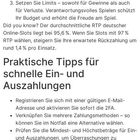
Setzen Sie Limits – sowohl für Gewinne als auch
für Verluste. Verantwortungsvolles Spielen schützt
Ihr Budget und erhöht die Freude am Spiel.
Did you know? Der durchschnittliche RTP deutscher
Online‑Slots liegt bei 95,6 %. Wenn Sie Slots mit 97 %
RTP wählen, steigern Sie Ihre erwartete Rückzahlung um
rund 1,4 % pro Einsatz.
Praktische Tipps für
schnelle Ein‑ und
Auszahlungen
Registrieren Sie sich mit einer gültigen E‑Mail-
Adresse und aktivieren Sie sofort die 2FA.
Verknüpfen Sie mehrere Zahlungsmethoden – so
können Sie im Notfall eine Alternative wählen.
Prüfen Sie die Mindest‑ und Höchstbeträge für Ein-
und Auszahlungen, um Überraschungen zu