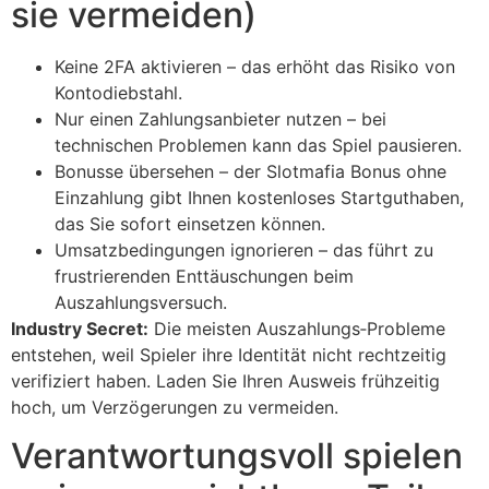
sie vermeiden)
Keine 2FA aktivieren – das erhöht das Risiko von
Kontodiebstahl.
Nur einen Zahlungsanbieter nutzen – bei
technischen Problemen kann das Spiel pausieren.
Bonusse übersehen – der Slotmafia Bonus ohne
Einzahlung gibt Ihnen kostenloses Startguthaben,
das Sie sofort einsetzen können.
Umsatzbedingungen ignorieren – das führt zu
frustrierenden Enttäuschungen beim
Auszahlungsversuch.
Industry Secret:
Die meisten Auszahlungs‑Probleme
entstehen, weil Spieler ihre Identität nicht rechtzeitig
verifiziert haben. Laden Sie Ihren Ausweis frühzeitig
hoch, um Verzögerungen zu vermeiden.
Verantwortungsvoll spielen