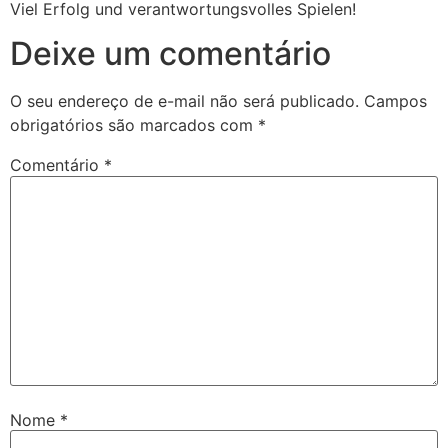
Viel Erfolg und verantwortungsvolles Spielen!
Deixe um comentário
O seu endereço de e-mail não será publicado.
Campos
obrigatórios são marcados com
*
Comentário
*
Nome
*