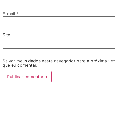
E-mail
*
Site
Salvar meus dados neste navegador para a próxima vez
que eu comentar.