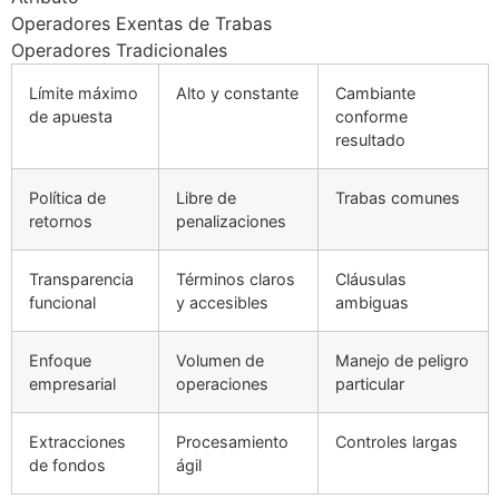
Operadores Exentas de Trabas
Operadores Tradicionales
Límite máximo
Alto y constante
Cambiante
de apuesta
conforme
resultado
Política de
Libre de
Trabas comunes
retornos
penalizaciones
Transparencia
Términos claros
Cláusulas
funcional
y accesibles
ambiguas
Enfoque
Volumen de
Manejo de peligro
empresarial
operaciones
particular
Extracciones
Procesamiento
Controles largas
de fondos
ágil