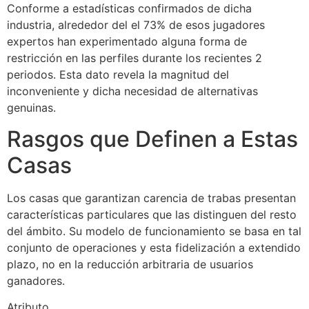
Conforme a estadísticas confirmados de dicha
industria, alrededor del el 73% de esos jugadores
expertos han experimentado alguna forma de
restricción en las perfiles durante los recientes 2
periodos. Esta dato revela la magnitud del
inconveniente y dicha necesidad de alternativas
genuinas.
Rasgos que Definen a Estas
Casas
Los casas que garantizan carencia de trabas presentan
características particulares que las distinguen del resto
del ámbito. Su modelo de funcionamiento se basa en tal
conjunto de operaciones y esta fidelización a extendido
plazo, no en la reducción arbitraria de usuarios
ganadores.
Atributo