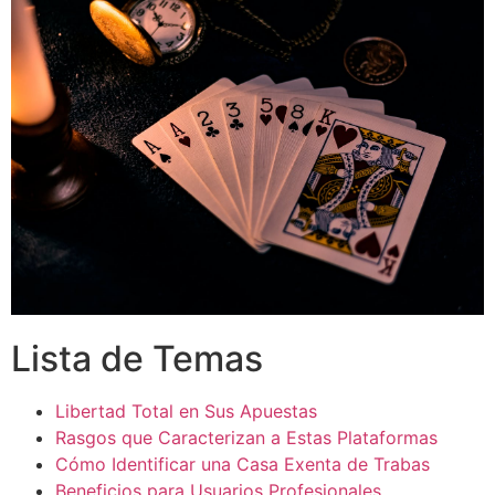
Lista de Temas
Libertad Total en Sus Apuestas
Rasgos que Caracterizan a Estas Plataformas
Cómo Identificar una Casa Exenta de Trabas
Beneficios para Usuarios Profesionales