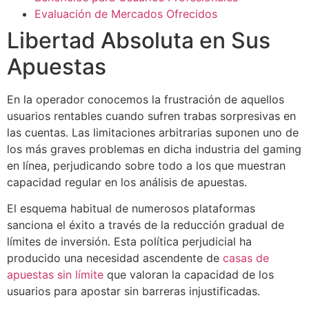
Evaluación de Mercados Ofrecidos
Libertad Absoluta en Sus
Apuestas
En la operador conocemos la frustración de aquellos
usuarios rentables cuando sufren trabas sorpresivas en
las cuentas. Las limitaciones arbitrarias suponen uno de
los más graves problemas en dicha industria del gaming
en línea, perjudicando sobre todo a los que muestran
capacidad regular en los análisis de apuestas.
El esquema habitual de numerosos plataformas
sanciona el éxito a través de la reducción gradual de
límites de inversión. Esta política perjudicial ha
producido una necesidad ascendente de
casas de
apuestas sin límite
que valoran la capacidad de los
usuarios para apostar sin barreras injustificadas.