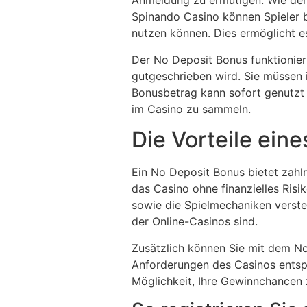
Anmeldung zu ermutigen. Wie der 
Spinando Casino können Spieler be
nutzen können. Dies ermöglicht es
Der No Deposit Bonus funktioniert
gutgeschrieben wird. Sie müssen 
Bonusbetrag kann sofort genutzt 
im Casino zu sammeln.
Die Vorteile ein
Ein No Deposit Bonus bietet zahlr
das Casino ohne finanzielles Ris
sowie die Spielmechaniken versteh
der Online-Casinos sind.
Zusätzlich können Sie mit dem No
Anforderungen des Casinos entspr
Möglichkeit, Ihre Gewinnchancen 