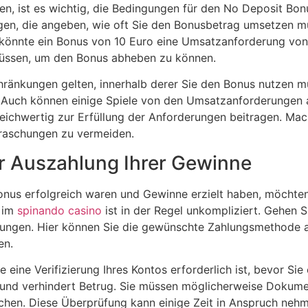
en, ist es wichtig, die Bedingungen für den No Deposit Bon
gen, die angeben, wie oft Sie den Bonusbetrag umsetzen m
könnte ein Bonus von 10 Euro eine Umsatzanforderung von
müssen, um den Bonus abheben zu können.
chränkungen gelten, innerhalb derer Sie den Bonus nutzen m
n. Auch können einige Spiele von den Umsatzanforderungen
gleichwertig zur Erfüllung der Anforderungen beitragen. Mac
raschungen zu vermeiden.
er Auszahlung Ihrer Gewinne
nus erfolgreich waren und Gewinne erzielt haben, möchten 
g im
spinando casino
ist in der Regel unkompliziert. Gehen 
hlungen. Hier können Sie die gewünschte Zahlungsmethode 
en.
 eine Verifizierung Ihres Kontos erforderlich ist, bevor S
t und verhindert Betrug. Sie müssen möglicherweise Dokume
hen. Diese Überprüfung kann einige Zeit in Anspruch nehmen