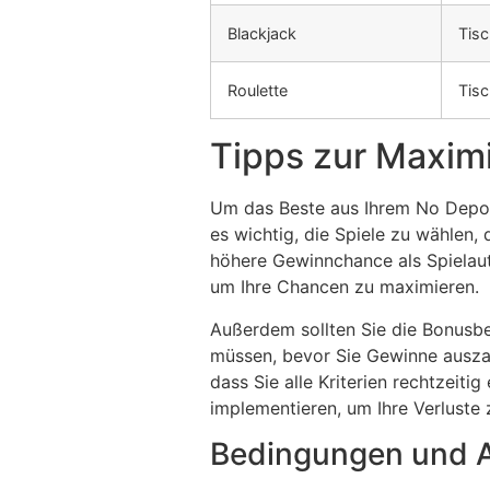
Blackjack
Tisc
Roulette
Tisc
Tipps zur Maxim
Um das Beste aus Ihrem No Deposit
es wichtig, die Spiele zu wählen,
höhere Gewinnchance als Spielaut
um Ihre Chancen zu maximieren.
Außerdem sollten Sie die Bonusbed
müssen, bevor Sie Gewinne auszah
dass Sie alle Kriterien rechtzeiti
implementieren, um Ihre Verluste z
Bedingungen und A