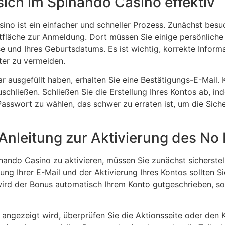
 sich im Spinando Casino effektiv
ino ist ein einfacher und schneller Prozess. Zunächst bes
tfläche zur Anmeldung. Dort müssen Sie einige persönliche 
se und Ihres Geburtsdatums. Es ist wichtig, korrekte Info
ter zu vermeiden.
usgefüllt haben, erhalten Sie eine Bestätigungs-E-Mail. Kl
uschließen. Schließen Sie die Erstellung Ihres Kontos ab, i
 Passwort zu wählen, das schwer zu erraten ist, um die Siche
t-Anleitung zur Aktivierung des N
ndo Casino zu aktivieren, müssen Sie zunächst sicherstell
gung Ihrer E-Mail und der Aktivierung Ihres Kontos sollten 
 wird der Bonus automatisch Ihrem Konto gutgeschrieben, so
 angezeigt wird, überprüfen Sie die Aktionsseite oder den