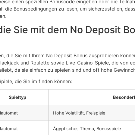
ise einen speziellen Bonuscode eingeben oder die Teilna
f, die Bonusbedingungen zu lesen, um sicherzustellen, dass 
en.
 die Sie mit dem No Deposit B
len, die Sie mit Ihrem No Deposit Bonus ausprobieren könn
lackjack und Roulette sowie Live-Casino-Spiele, die von ec
liebt, da sie einfach zu spielen sind und oft hohe Gewinnc
Spiele, die Sie im finden können:
Spieltyp
Besonder
elautomat
Hohe Volatilität, Freispiele
elautomat
Ägyptisches Thema, Bonusspiele