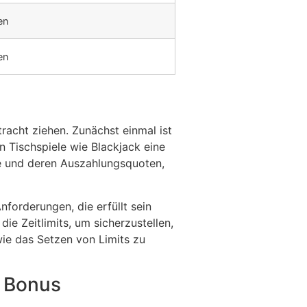
en
en
racht ziehen. Zunächst einmal ist
n Tischspiele wie Blackjack eine
le und deren Auszahlungsquoten,
forderungen, die erfüllt sein
e Zeitlimits, um sicherzustellen,
 wie das Setzen von Limits zu
t Bonus