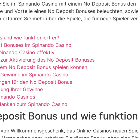
wie Sie im Spinando Casino mit einem No Deposit Bonus den 
 und Vorteile eines No Deposit Bonuses beleuchten, sowie
rfahren Sie mehr über die Spiele, die für neue Spieler ver
 und wie funktioniert er?
it Bonuses im Spinando Casino
Spinando Casino effektiv
g zur Aktivierung des No Deposit Bonuses
t dem No Deposit Bonus spielen können
r Gewinne im Spinando Casino
ngen für den No Deposit Bonus
lung Ihrer Gewinne
inando Casinos
edanken zum Spinando Casino
eposit Bonus und wie funktion
t von Willkommensgeschenk, das Online-Casinos neuen Spiel