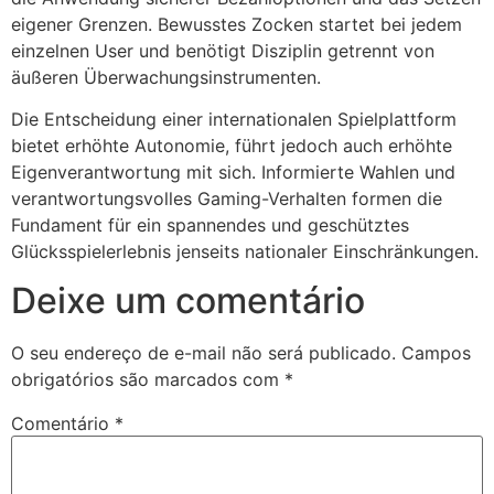
eigener Grenzen. Bewusstes Zocken startet bei jedem
einzelnen User und benötigt Disziplin getrennt von
äußeren Überwachungsinstrumenten.
Die Entscheidung einer internationalen Spielplattform
bietet erhöhte Autonomie, führt jedoch auch erhöhte
Eigenverantwortung mit sich. Informierte Wahlen und
verantwortungsvolles Gaming-Verhalten formen die
Fundament für ein spannendes und geschütztes
Glücksspielerlebnis jenseits nationaler Einschränkungen.
Deixe um comentário
O seu endereço de e-mail não será publicado.
Campos
obrigatórios são marcados com
*
Comentário
*