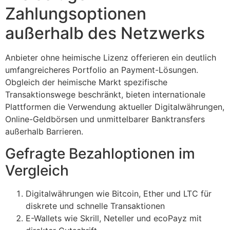
Zahlungsoptionen
außerhalb des Netzwerks
Anbieter ohne heimische Lizenz offerieren ein deutlich
umfangreicheres Portfolio an Payment-Lösungen.
Obgleich der heimische Markt spezifische
Transaktionswege beschränkt, bieten internationale
Plattformen die Verwendung aktueller Digitalwährungen,
Online-Geldbörsen und unmittelbarer Banktransfers
außerhalb Barrieren.
Gefragte Bezahloptionen im
Vergleich
Digitalwährungen wie Bitcoin, Ether und LTC für
diskrete und schnelle Transaktionen
E-Wallets wie Skrill, Neteller und ecoPayz mit