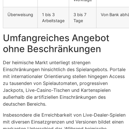
Überweisung
1 bis 3
3 bis 7
Von Bank abh
Arbeitstage
Tage
Umfangreiches Angebot
ohne Beschränkungen
Der heimische Markt unterliegt strengen
Einschränkungen hinsichtlich des Spielangebots. Portale
mit internationaler Orientierung stellen hingegen Access
zu tausenden von Spielautomaten, progressiven
Jackpots, Live-Casino-Tischen und Kartenspielen
außerhalb die artifiziellen Einschränkungen des
deutschen Bereichs.
Insbesondere die Erreichbarkeit von Live-Dealer-Spielen
mit diversen Einsatzgrenzen und Versionen bildet einen
markanten Unterschied dar. Während heimische