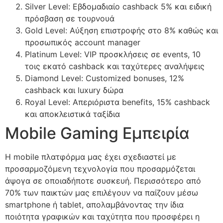
Silver Level: Εβδομαδιαίο cashback 5% και ειδική
πρόσβαση σε τουρνουά
Gold Level: Αύξηση επιστροφής στο 8% καθώς και
προσωπικός account manager
Platinum Level: VIP προσκλήσεις σε events, 10
τοις εκατό cashback και ταχύτερες αναλήψεις
Diamond Level: Customized bonuses, 12%
cashback και luxury δώρα
Royal Level: Απεριόριστα benefits, 15% cashback
και αποκλειστικά ταξίδια
Mobile Gaming Εμπειρία
Η mobile πλατφόρμα μας έχει σχεδιαστεί με
προσαρμοζόμενη τεχνολογία που προσαρμόζεται
άψογα σε οποιαδήποτε συσκευή. Περισσότερο από
70% των παικτών μας επιλέγουν να παίζουν μέσω
smartphone ή tablet, απολαμβάνοντας την ίδια
ποιότητα γραφικών και ταχύτητα που προσφέρει η