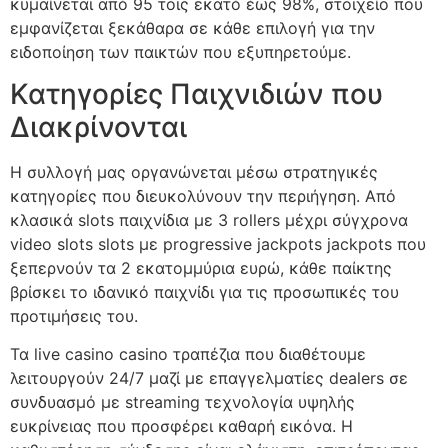
κυμαίνεται από 95 τοις εκατό έως 98%, στοιχείο που
εμφανίζεται ξεκάθαρα σε κάθε επιλογή για την
ειδοποίηση των παικτών που εξυπηρετούμε.
Κατηγορίες Παιχνιδιών που
Διακρίνονται
Η συλλογή μας οργανώνεται μέσω στρατηγικές
κατηγορίες που διευκολύνουν την περιήγηση. Από
κλασικά slots παιχνίδια με 3 rollers μέχρι σύγχρονα
video slots slots με progressive jackpots jackpots που
ξεπερνούν τα 2 εκατομμύρια ευρώ, κάθε παίκτης
βρίσκει το ιδανικό παιχνίδι για τις προσωπικές του
προτιμήσεις του.
Τα live casino casino τραπέζια που διαθέτουμε
λειτουργούν 24/7 μαζί με επαγγελματίες dealers σε
συνδυασμό με streaming τεχνολογία υψηλής
ευκρίνειας που προσφέρει καθαρή εικόνα. Η