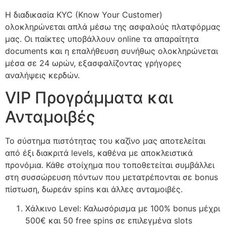
Η διαδικασία KYC (Know Your Customer)
ολοκληρώνεται απλά μέσω της ασφαλούς πλατφόρμας
μας. Οι παίκτες υποβάλλουν online τα απαραίτητα
documents και η επαλήθευση συνήθως ολοκληρώνεται
μέσα σε 24 ωρών, εξασφαλίζοντας γρήγορες
αναλήψεις κερδών.
VIP Προγράμματα και
Ανταμοιβές
Το σύστημα πιστότητας του καζίνο μας αποτελείται
από έξι διακριτά levels, καθένα με αποκλειστικά
προνόμια. Κάθε στοίχημα που τοποθετείται συμβάλλει
στη συσσώρευση πόντων που μετατρέπονται σε bonus
πίστωση, δωρεάν spins και άλλες ανταμοιβές.
Χάλκινο Level: Καλωσόρισμα με 100% bonus μέχρι
500€ και 50 free spins σε επιλεγμένα slots