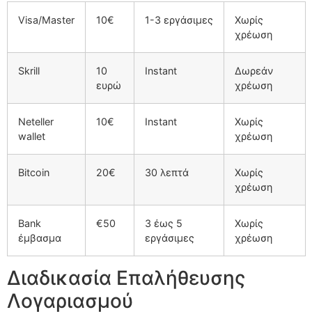
Visa/Master
10€
1-3 εργάσιμες
Χωρίς
χρέωση
Skrill
10
Instant
Δωρεάν
ευρώ
χρέωση
Neteller
10€
Instant
Χωρίς
wallet
χρέωση
Bitcoin
20€
30 λεπτά
Χωρίς
χρέωση
Bank
€50
3 έως 5
Χωρίς
έμβασμα
εργάσιμες
χρέωση
Διαδικασία Επαλήθευσης
Λογαριασμού