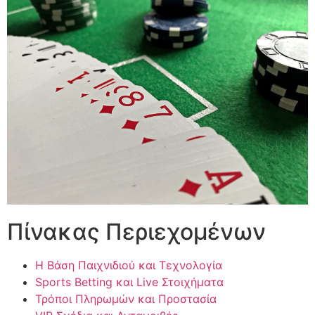
Πίνακας Περιεχομένων
Η Βάση Παιχνιδιού και Τεχνολογία
Sports Betting και Live Στοιχήματα
Τρόποι Πληρωμών και Προστασία