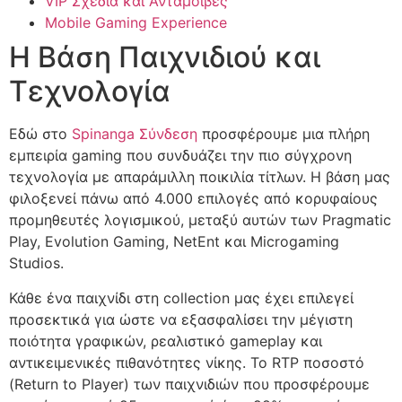
VIP Σχέδια και Ανταμοιβές
Mobile Gaming Experience
Η Βάση Παιχνιδιού και
Τεχνολογία
Εδώ στο
Spinanga Σύνδεση
προσφέρουμε μια πλήρη
εμπειρία gaming που συνδυάζει την πιο σύγχρονη
τεχνολογία με απαράμιλλη ποικιλία τίτλων. Η βάση μας
φιλοξενεί πάνω από 4.000 επιλογές από κορυφαίους
προμηθευτές λογισμικού, μεταξύ αυτών των Pragmatic
Play, Evolution Gaming, NetEnt και Microgaming
Studios.
Κάθε ένα παιχνίδι στη collection μας έχει επιλεγεί
προσεκτικά για ώστε να εξασφαλίσει την μέγιστη
ποιότητα γραφικών, ρεαλιστικό gameplay και
αντικειμενικές πιθανότητες νίκης. Το RTP ποσοστό
(Return to Player) των παιχνιδιών που προσφέρουμε