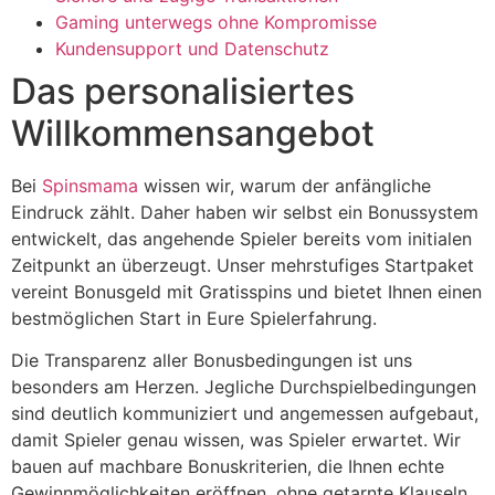
Gaming unterwegs ohne Kompromisse
Kundensupport und Datenschutz
Das personalisiertes
Willkommensangebot
Bei
Spinsmama
wissen wir, warum der anfängliche
Eindruck zählt. Daher haben wir selbst ein Bonussystem
entwickelt, das angehende Spieler bereits vom initialen
Zeitpunkt an überzeugt. Unser mehrstufiges Startpaket
vereint Bonusgeld mit Gratisspins und bietet Ihnen einen
bestmöglichen Start in Eure Spielerfahrung.
Die Transparenz aller Bonusbedingungen ist uns
besonders am Herzen. Jegliche Durchspielbedingungen
sind deutlich kommuniziert und angemessen aufgebaut,
damit Spieler genau wissen, was Spieler erwartet. Wir
bauen auf machbare Bonuskriterien, die Ihnen echte
Gewinnmöglichkeiten eröffnen, ohne getarnte Klauseln.