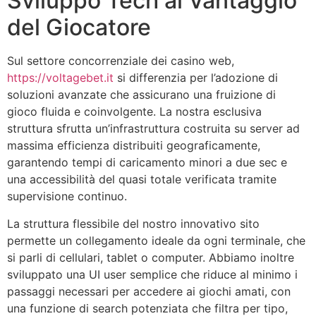
Sviluppo Tech al Vantaggio
del Giocatore
Sul settore concorrenziale dei casino web,
https://voltagebet.it
si differenzia per l’adozione di
soluzioni avanzate che assicurano una fruizione di
gioco fluida e coinvolgente. La nostra esclusiva
struttura sfrutta un’infrastruttura costruita su server ad
massima efficienza distribuiti geograficamente,
garantendo tempi di caricamento minori a due sec e
una accessibilità del quasi totale verificata tramite
supervisione continuo.
La struttura flessibile del nostro innovativo sito
permette un collegamento ideale da ogni terminale, che
si parli di cellulari, tablet o computer. Abbiamo inoltre
sviluppato una UI user semplice che riduce al minimo i
passaggi necessari per accedere ai giochi amati, con
una funzione di search potenziata che filtra per tipo,