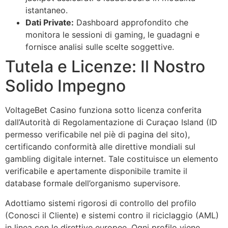
istantaneo.
Dati Private:
Dashboard approfondito che
monitora le sessioni di gaming, le guadagni e
fornisce analisi sulle scelte soggettive.
Tutela e Licenze: Il Nostro
Solido Impegno
VoltageBet Casino funziona sotto licenza conferita
dall’Autorità di Regolamentazione di Curaçao Island (ID
permesso verificabile nel piè di pagina del sito),
certificando conformità alle direttive mondiali sul
gambling digitale internet. Tale costituisce un elemento
verificabile e apertamente disponibile tramite il
database formale dell’organismo supervisore.
Adottiamo sistemi rigorosi di controllo del profilo
(Conosci il Cliente) e sistemi contro il riciclaggio (AML)
in linea con le direttive europee. Ogni profilo viene