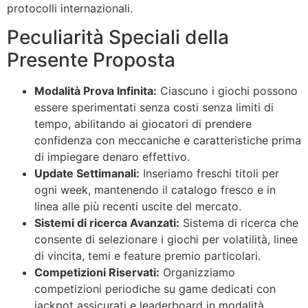
protocolli internazionali.
Peculiarità Speciali della
Presente Proposta
Modalità Prova Infinita:
Ciascuno i giochi possono
essere sperimentati senza costi senza limiti di
tempo, abilitando ai giocatori di prendere
confidenza con meccaniche e caratteristiche prima
di impiegare denaro effettivo.
Update Settimanali:
Inseriamo freschi titoli per
ogni week, mantenendo il catalogo fresco e in
linea alle più recenti uscite del mercato.
Sistemi di ricerca Avanzati:
Sistema di ricerca che
consente di selezionare i giochi per volatilità, linee
di vincita, temi e feature premio particolari.
Competizioni Riservati:
Organizziamo
competizioni periodiche su game dedicati con
jackpot assicurati e leaderboard in modalità