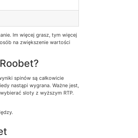
nie. Im więcej grasz, tym więcej
posób na zwiększenie wartości
y Roobet?
wyniki spinów są całkowicie
iedy nastąpi wygrana. Ważne jest,
 wybierać sloty z wyższym RTP.
iędzy.
et