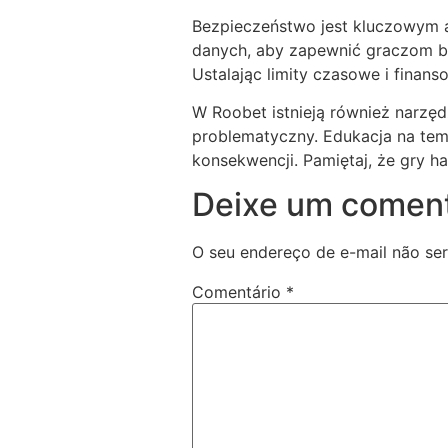
Bezpieczeństwo jest kluczowym 
danych, aby zapewnić graczom be
Ustalając limity czasowe i fina
W Roobet istnieją również narzędz
problematyczny. Edukacja na tem
konsekwencji. Pamiętaj, że gry 
Deixe um coment
O seu endereço de e-mail não ser
Comentário
*